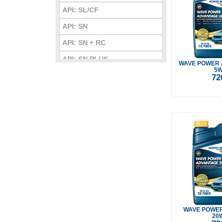
Viscosity: 25W-60
API: SL/CF
API: SN
API: SN + RC
API: SN PLUS
WAVE POWER 
5W
API: SN/CF
72
API: SP
API: SQ
WAVE POWE
20