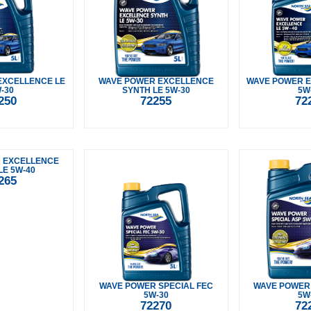
EXCELLENCE LE
WAVE POWER EXCELLENCE
WAVE POWER E
-30
SYNTH LE 5W-30
5W
250
72255
72
 EXCELLENCE
LE 5W-40
265
WAVE POWER SPECIAL FEC
WAVE POWER 
5W-30
5W
72270
72