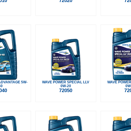
010
72020
72
ADVANTAGE 5W-
WAVE POWER SPECIAL LLV
WAVE POWER 
40
0W-20
0W
040
72050
72