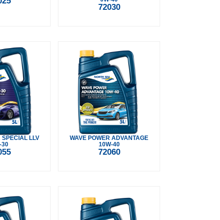
025
72030
SPECIAL LLV
WAVE POWER ADVANTAGE
-30
10W-40
055
72060