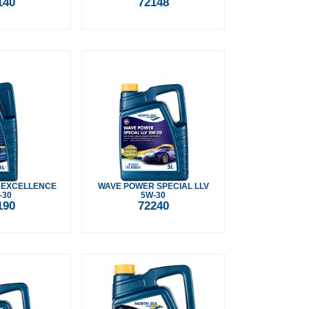
140
72148
 EXCELLENCE
WAVE POWER SPECIAL LLV
-30
5W-30
190
72240