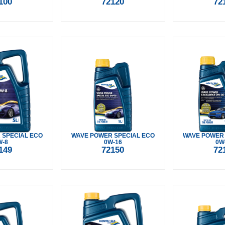
100
72120
72
 SPECIAL ECO
WAVE POWER SPECIAL ECO
WAVE POWER
W-8
0W-16
0W
149
72150
72