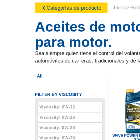
Inicio
>
Prod
Categorías de producto
Aceites de moto
para motor.
Sea siempre quien tiene el control del volan
automóviles de carreras, tradicionales y de f
All
FILTER BY VISCOSITY
Viscosity: 0W-12
Viscosity: 0W-16
Viscosity: 0W-20
WAVE POWER 
Viscosity: 0W-30