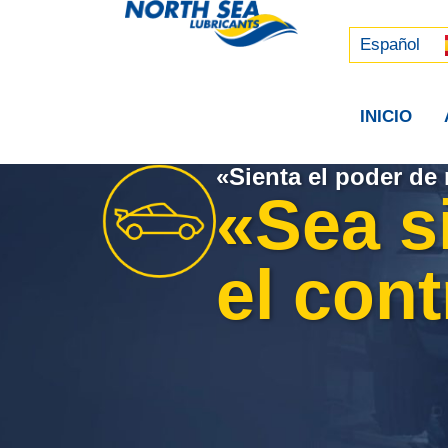
Русский
中文 (中国)
Español
INICIO
«Sienta el poder de 
«Sea s
el cont