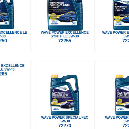
EXCELLENCE LE
WAVE POWER EXCELLENCE
WAVE POWER E
-30
SYNTH LE 5W-30
5W
250
72255
72
 EXCELLENCE
LE 5W-40
265
WAVE POWER SPECIAL FEC
WAVE POWER 
5W-30
5W
72270
72