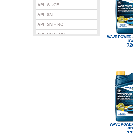
Viscosity: 25W-60
API: SL/CF
API: SN
API: SN + RC
API: SN PLUS
WAVE POWER 
5W
API: SN/CF
72
API: SP
API: SQ
WAVE POWE
20
72