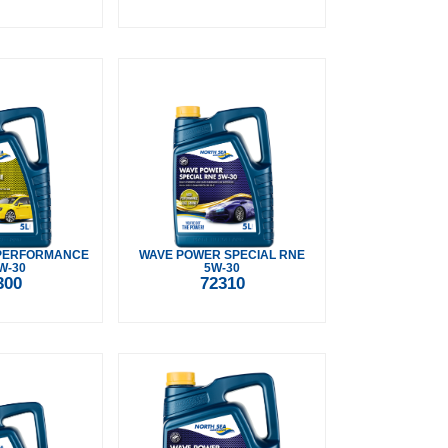
PERFORMANCE
WAVE POWER SPECIAL RNE
W-30
5W-30
300
72310