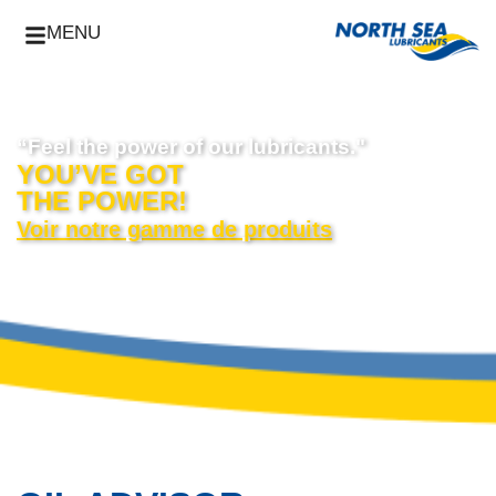
MENU
“Feel the power of our lubricants."
YOU’VE GOT
THE POWER!
Voir notre gamme de produits