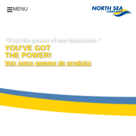
MENU
“Feel the power of our lubricants."
YOU’VE GOT
THE POWER!
Voir notre gamme de produits