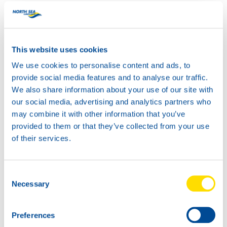
données personnelles pour des tierces parties. Dans ce
cas, nous mettons tout en œuvre pour prendre les
mesures organisationnelles et techniques nécessaires
afin de protéger les données personnelles de toute
This website uses cookies
destruction accidentelle ou injustifiée, de toute perte
We use cookies to personalise content and ads, to
accidentelle, de toute modification ou accès ou de tout
provide social media features and to analyse our traffic.
autre traitement non autorisé des données.
We also share information about your use of our site with
our social media, advertising and analytics partners who
2.3.2. Nous, en tant que responsable du traitement
may combine it with other information that you’ve
des données
provided to them or that they’ve collected from your use
of their services.
Nous sommes considérés comme responsables du
traitement des données lorsque nous déterminons
nous-mêmes les objectifs du traitement des données
Consent
personnelles et les moyens mis en œuvre. Les articles
Necessary
Selection
2.3.3 à 2.3.4 sont uniquement applicables lorsque nous
sommes impliqués en tant que responsable du
traitement des données.
Preferences