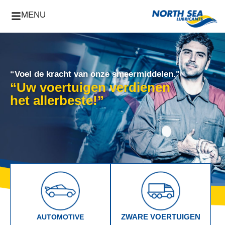
MENU
“Voel de kracht van onze smeermiddelen."
“Uw voertuigen verdienen
het allerbeste!”
ZWARE VOERTUIGEN
AUTOMOTIVE