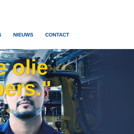
S
NIEUWS
CONTACT
 olie
pers."