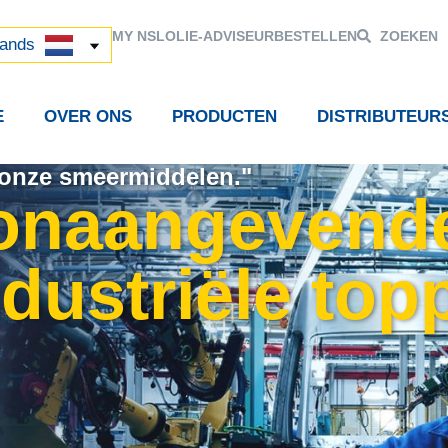
й
MY NSL
OLIE-ADVISEUR
BESTELLEN
ZOEKEN
中国)
lands
E
OVER ONS
PRODUCTEN
DISTRIBUTEUR
 onze smeermiddelen."
onaangevende
dustriële top