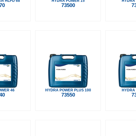
R HLPD 68
HYDRA POWER 15
HYDRA 
70
73500
7
OWER 46
HYDRA POWER PLUS 100
HYDRA 
40
73550
7