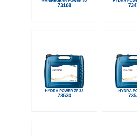
MARINEGEAR POWER 90
HYDRA POWE
73168
734
HYDRA POWER ZF 32
HYDRA P
73530
735