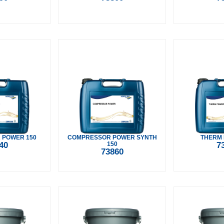
 POWER 150
COMPRESSOR POWER SYNTH
THERM 
40
150
7
73860