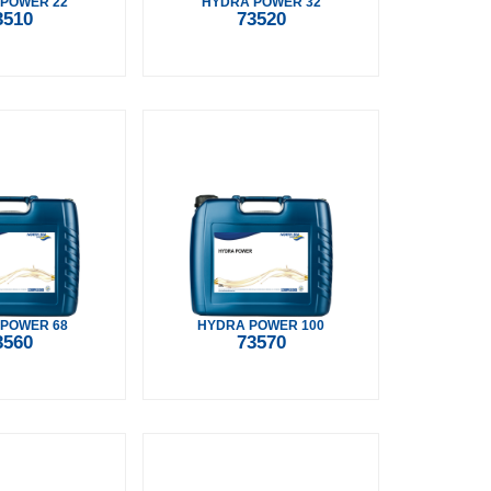
POWER 22
HYDRA POWER 32
3510
73520
POWER 68
HYDRA POWER 100
3560
73570