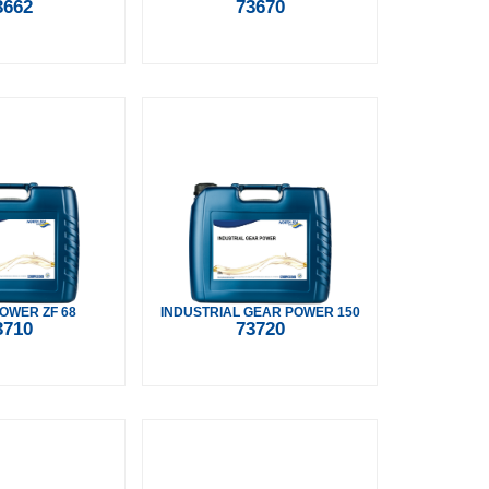
3662
73670
OWER ZF 68
INDUSTRIAL GEAR POWER 150
3710
73720