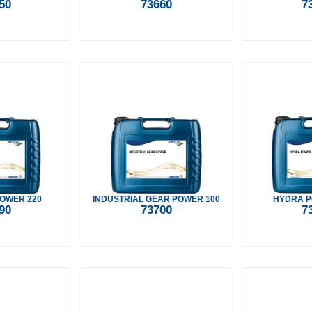
50
73660
7
POWER 220
INDUSTRIAL GEAR POWER 100
HYDRA P
90
73700
7