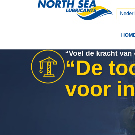
Русски
中文 (
Neder
HOM
“Voel de kracht van
“De to
voor in