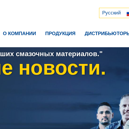
Русский
中文 (中国)
Русский
О КОМПАНИИ
ПРОДУКЦИЯ
ДИСТРИБЬЮТОР
ших смазочных материалов."
е новости.