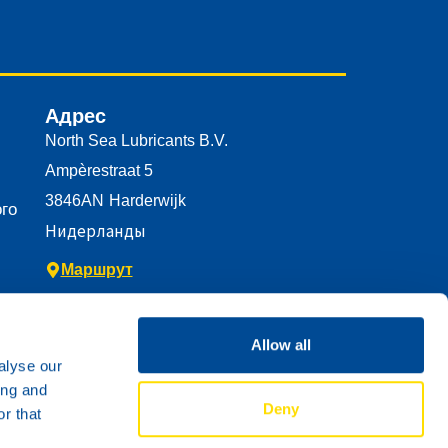
Адрес
North Sea Lubricants B.V.
Ampèrestraat 5
3846AN
Harderwijk
го
Нидерланды
Маршрут
Allow all
alyse our
а
ing and
Deny
r that