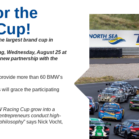
or the
Cup!
 largest brand cup in
ing, Wednesday, August 25 at
new partnership with the
 provide more than 60 BMW’s
will grace the participating
W Racing Cup grow into a
 entrepreneurs conduct high-
r philosophy
” says Nick Vocht,