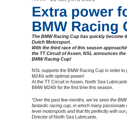
Extra power f
BMW Racing 
The BMW Racing Cup has quickly become the
Dutch Motorsport.
With the third race of this season approach
the TT Circuit of Assen, NSL announces the 
BMW Racing Cup!
NSL supports the BMW Racing Cup in order to
M240i with optimal power!
At the TT Circuit in Assen, North Sea Lubricants 
BMW M240i for the first time this season.
“Over the past few months, we’ve seen the BM
fantastic racing cup, in which many passionate
level motorsports and that fits perfectly with ou
Director of North Sea Lubricants.