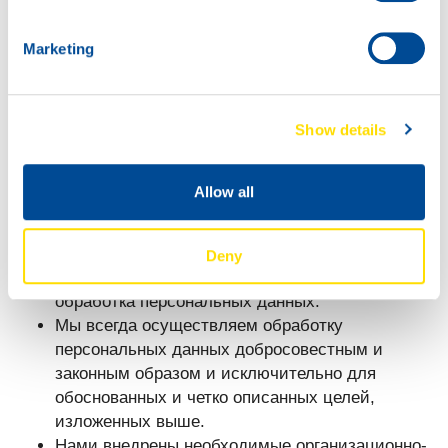
истории просмотров и нажатий при использовании
сайта.
Marketing
Пользуясь нашим сайтом или приложением, вы
явным образом соглашаетесь с использованием
Show details
нами ваших персональных данных, указанных
выше, для маркетинговых целей компании
North
Sea Lubricants
.
Allow all
2.3.4. Права заинтересованного лица
Deny
Гарантированная законная и безопасная
обработка персональных данных.
Мы всегда осуществляем обработку
персональных данных добросовестным и
законным образом и исключительно для
обоснованных и четко описанных целей,
изложенных выше.
Нами внедрены необходимые организационно-