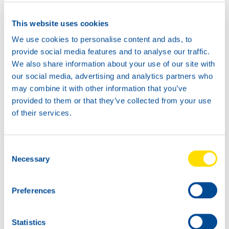
This website uses cookies
2.3.2. Мы как контролер данных
We use cookies to personalise content and ads, to
Мы считаемся контролером данных, когда
provide social media features and to analyse our traffic.
самостоятельно определяем цели и средства
We also share information about your use of our site with
обработки персональных данных. Статьи 2.3.3 –
our social media, advertising and analytics partners who
2.3.4 действуют, только когда мы выступаем в
may combine it with other information that you’ve
качестве контролера данных.
provided to them or that they’ve collected from your use
of their services.
2.3.3. Какие данные обрабатываются?
Обрабатываемые нами персональные данные, с
Consent
Necessary
одной стороны, представляют собой данные,
Selection
предоставляемые вами в процессе использования
нашего сайта, по требованию или без требований
Preferences
со стороны нашего клиента (в частности, при
заполнении опросников), а с другой стороны –
данные, получаемые нами на основании вашей
Statistics