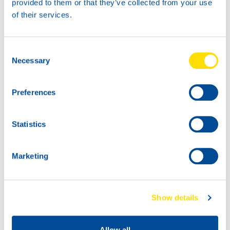
provided to them or that they’ve collected from your use
of their services.
Available in:
Consent
Necessary
Selection
20L
Preferences
73210
ATF POWER
ECOMAT
Statistics
60L
73210
Marketing
ATF POWER
ECOMAT
Show details
Allow all