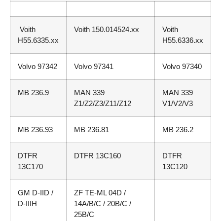
Voith
Voith 150.014524.xx
Voith
H55.6335.xx
H55.6336.xx
Volvo 97342
Volvo 97341
Volvo 97340
MB 236.9
MAN 339
MAN 339
Z1/Z2/Z3/Z11/Z12
V1/V2/V3
MB 236.93
MB 236.81
MB 236.2
DTFR
DTFR 13C160
DTFR
13C170
13C120
GM D-IID /
ZF TE-ML 04D /
D-IIIH
14A/B/C / 20B/C /
25B/C