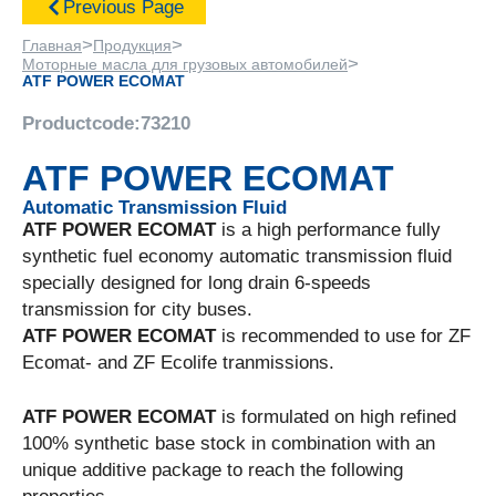
Previous Page
>
>
Главная
Продукция
>
Моторные масла для грузовых автомобилей
ATF POWER ECOMAT
Productcode:
73210
ATF POWER ECOMAT
Automatic Transmission Fluid
ATF POWER
ECOMAT
is a high performance fully
synthetic fuel economy automatic transmission fluid
specially designed for long drain 6-speeds
transmission for city buses.
ATF POWER
ECOMAT
is
recommended to use for ZF
Ecomat- and ZF Ecolife tranmissions.
ATF POWER ECOMAT
is formulated on high refined
100% synthetic base stock in combination with an
unique additive package to reach the following