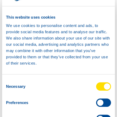
Available in:
This website uses cookies
We use cookies to personalise content and ads, to
provide social media features and to analyse our traffic.
We also share information about your use of our site with
20L
our social media, advertising and analytics partners who
74600
may combine it with other information that you’ve
HANSA POWER
provided to them or that they’ve collected from your use
315
of their services.
60L
74600
HANSA POWER
Consent
315
Necessary
Selection
Preferences