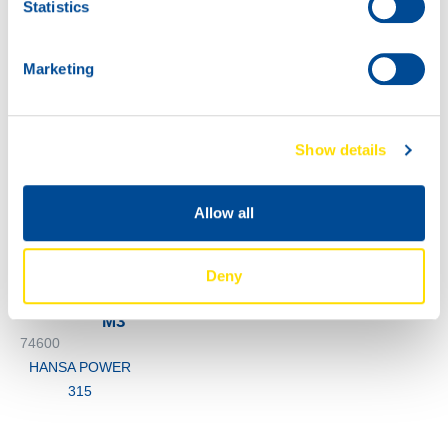
Statistics
Marketing
1000
74600
200L
HANSA POWER
74600
315
Show details
HANSA POWER
315
Allow all
74600
HANSA POWER
315
Deny
M3
74600
HANSA POWER
315