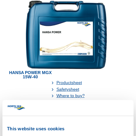
HANSA POWER MGX
15W-40
Productsheet
Safetysheet
Where to buy?
Available in:
20L
74570
This website uses cookies
74570
HANSA POWER