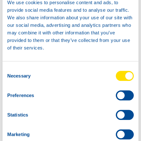
We use cookies to personalise content and ads, to
HANSA POWER
MGX 15W-40
provide social media features and to analyse our traffic.
MGX 15W-40
We also share information about your use of our site with
our social media, advertising and analytics partners who
may combine it with other information that you’ve
provided to them or that they’ve collected from your use
of their services.
Consent
74570
74570
Necessary
Selection
HANSA POWER
HANSA POWER
MGX 15W-40
MGX 15W-40
Preferences
Statistics
Marketing