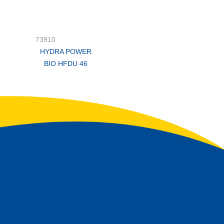
73910
HYDRA POWER
BIO HFDU 46