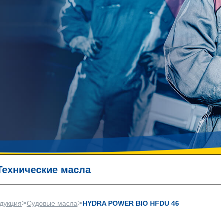
Технические масла
>
>
дукция
Судовые масла
HYDRA POWER BIO HFDU 46