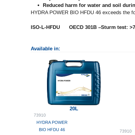
Reduced harm for water and soil duri
HYDRA POWER BIO HFDU 46 exceeds the follo
ISO-L-HFDU OECD 301B –Sturm test: >70
Available in:
20L
73910
HYDRA POWER
BIO HFDU 46
73910