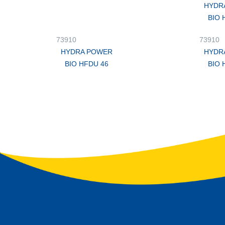
HYDR
BIO 
73910
73910
HYDRA POWER
HYDR
BIO HFDU 46
BIO 