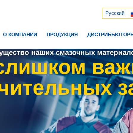
Русский
中文 (中国)
Русский
О КОМПАНИИ
ПРОДУКЦИЯ
ДИСТРИБЬЮТОР
ущество наших смазочных материало
слишком важ
чительных з