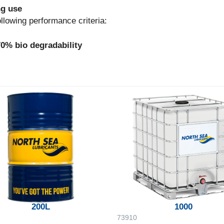
ng use
wing performance criteria:
% bio degradability
200L
1000
73910