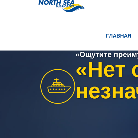
ГЛАВНАЯ
«Ощутите преим
«Нет 
незна