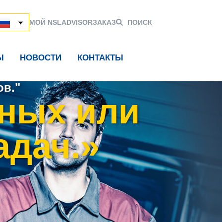
МОЙ NSL
ADVISOR
ЗАКАЗ
ПОИСК
Ы
НОВОСТИ
КОНТАКТЫ
в."
ных или
адач.»