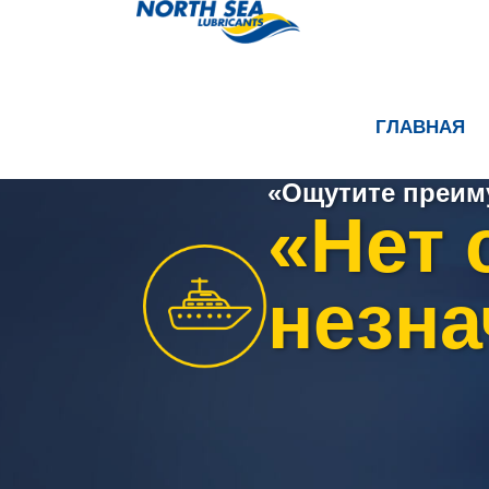
ГЛАВНАЯ
«Ощутите преим
«Нет 
незна