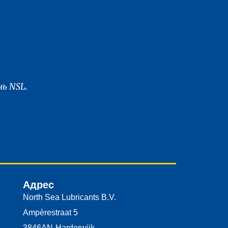
ь NSL.
Адрес
North Sea Lubricants B.V.
Ampèrestraat 5
3846AN
Harderwijk