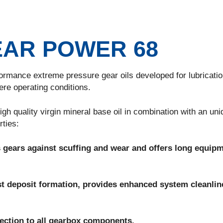
EAR POWER 68
ance extreme pressure gear oils developed for lubricatio
ere operating conditions.
uality virgin mineral base oil in combination with an uni
rties:
ts gears against scuffing and wear and offers long equip
ist deposit formation, provides enhanced system cleanlin
tection to all gearbox components.