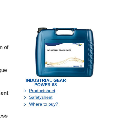
n of
que
INDUSTRIAL GEAR
POWER 68
Productsheet
ment
Safetysheet
Where to buy?
ess