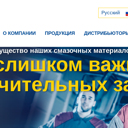
Русский
中文 (中国)
Русский
О КОМПАНИИ
ПРОДУКЦИЯ
ДИСТРИБЬЮТОР
ущество наших смазочных материало
слишком важ
чительных з