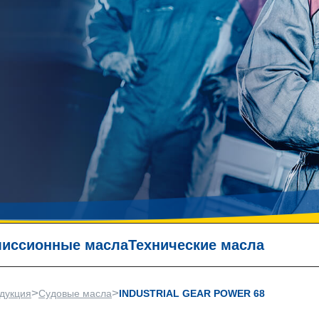
иссионные масла
Технические масла
>
>
дукция
Судовые масла
INDUSTRIAL GEAR POWER 68