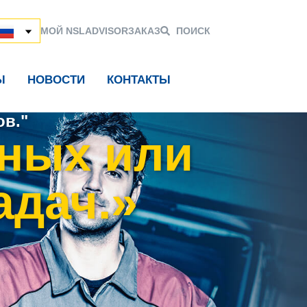
МОЙ NSL
ADVISOR
ЗАКАЗ
ПОИСК
Ы
НОВОСТИ
КОНТАКТЫ
в."
ных или
адач.»