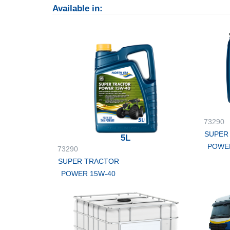
Available in:
73290
SUPER
5L
POWE
73290
SUPER TRACTOR
POWER 15W-40