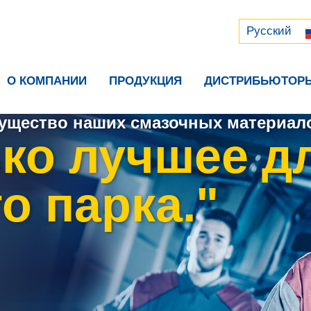
Русский
中文 (中国)
Русский
О КОМПАНИИ
ПРОДУКЦИЯ
ДИСТРИБЬЮТОР
ущество наших смазочных материало
ко лучшее д
о парка."