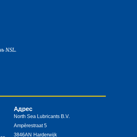
ь NSL.
Адрес
North Sea Lubricants B.V.
Ampèrestraat 5
3846AN
Harderwijk