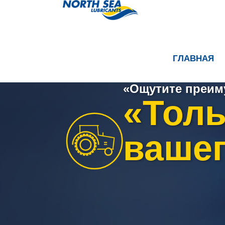
ГЛАВНАЯ
«Ощутите преим
«Толь
вашег