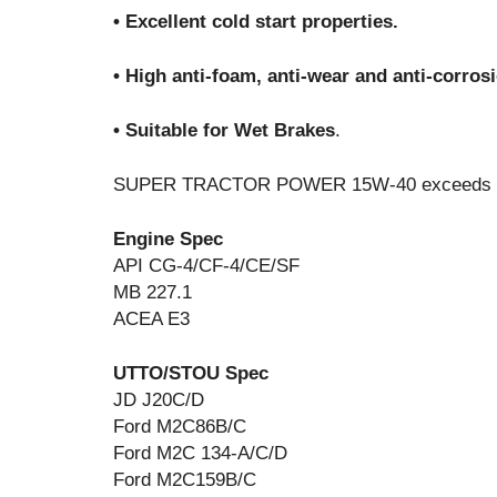
• Excellent cold start properties.
• High anti-foam, anti-wear and anti-corros
• Suitable for Wet Brakes
.
SUPER TRACTOR POWER 15W-40 exceeds the f
Engine Spec
API CG-4/CF-4/CE/SF
MB 227.1
ACEA E3
UTTO/STOU Spec
JD J20C/D
Ford M2C86B/C
Ford M2C 134-A/C/D
Ford M2C159B/C