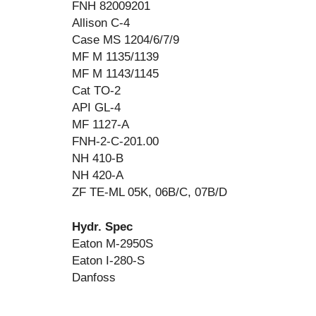
FNH 82009201
Allison C-4
Case MS 1204/6/7/9
MF M 1135/1139
MF M 1143/1145
Cat TO-2
API GL-4
MF 1127-A
FNH-2-C-201.00
NH 410-B
NH 420-A
ZF TE-ML 05K, 06B/C, 07B/D
Hydr. Spec
Eaton M-2950S
Eaton I-280-S
Danfoss