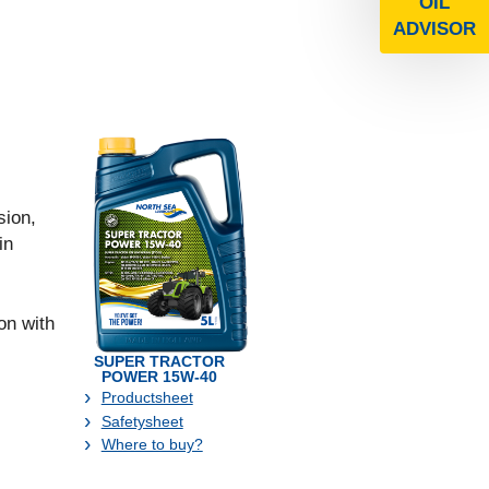
OIL
ADVISOR
sion,
in
on with
SUPER TRACTOR
POWER 15W-40
Productsheet
Safetysheet
Where to buy?