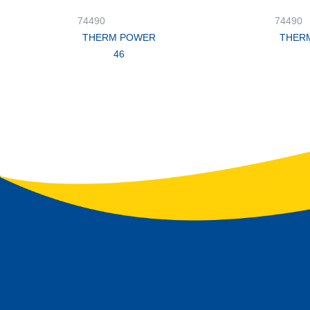
74490
74490
THERM POWER
THER
46