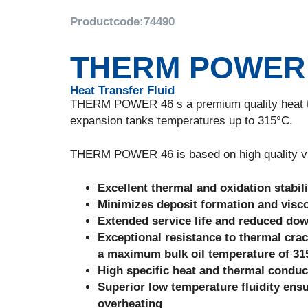
Productcode:
74490
THERM POWER
Heat Transfer Fluid
THERM POWER 46 s a premium quality heat tran
expansion tanks temperatures up to 315°C.
THERM POWER 46 is based on high quality virgi
Excellent thermal and oxidation stabili
Minimizes deposit formation and visco
Extended service life and reduced do
Exceptional resistance to thermal crac
a maximum bulk oil temperature of 315
High specific heat and thermal conduct
Superior low temperature fluidity ensur
overheating