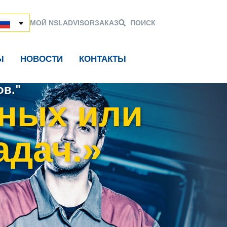
МОЙ NSL
ADVISOR
ЗАКАЗ
ПОИСК
Ы
НОВОСТИ
КОНТАКТЫ
в."
ных или
адач.»