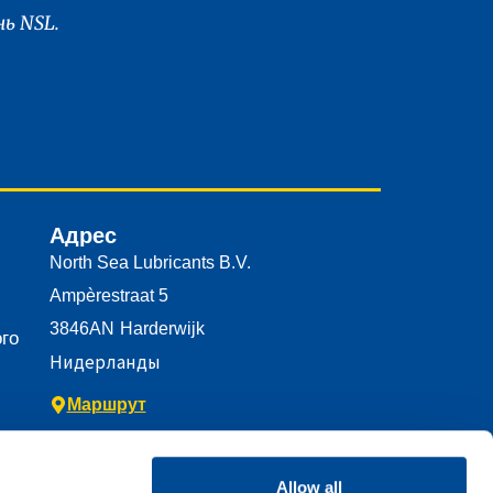
ь NSL.
Адрес
North Sea Lubricants B.V.
Ampèrestraat 5
3846AN
Harderwijk
го
Нидерланды
Маршрут
Allow all