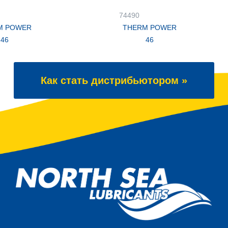
74490
M POWER
THERM POWER
46
46
Как стать дистрибьютором »