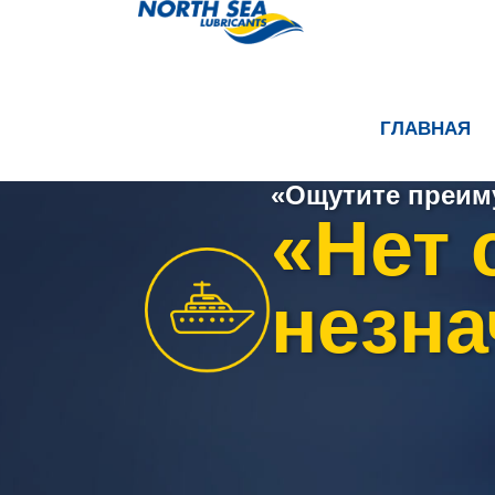
ГЛАВНАЯ
«Ощутите преим
«Нет 
незна