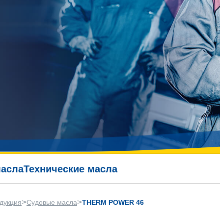
масла
Технические масла
>
>
дукция
Судовые масла
THERM POWER 46