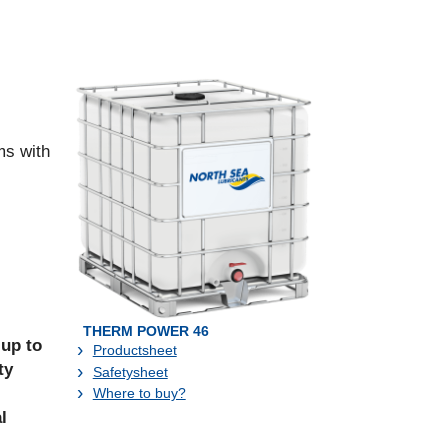
ms with
THERM POWER 46
 up to
Productsheet
ty
Safetysheet
Where to buy?
l