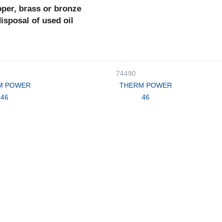
pper, brass or bronze
disposal of used oil
74490
M POWER
THERM POWER
46
46