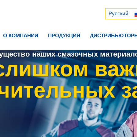
Русский
中文 (中国)
Русский
О КОМПАНИИ
ПРОДУКЦИЯ
ДИСТРИБЬЮТОР
ущество наших смазочных материало
слишком важ
чительных з