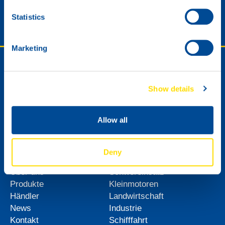
Statistics
Senden
Marketing
Folgen oder kontaktieren Sie uns.
Show details
Händlerkontakt
Technische Unterstützung
Allow all
Allgemeiner Kontakt
Inhalte
Produkte
Deny
Home
Automobilindustrie
Über uns
Schwereinsatz
Produkte
Kleinmotoren
Händler
Landwirtschaft
News
Industrie
Kontakt
Schifffahrt