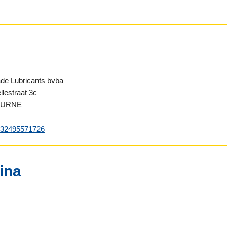
de Lubricants bvba
lestraat 3c
EURNE
32495571726
ina