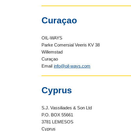
Curaçao
OIL-WAYS
Parke Comersial Veeris KV 38
Willemstad
Curaçao
Email
info@oil-ways.com
Cyprus
S.J. Vassiliades & Son Ltd
P.O. BOX 55661
3781 LEMESOS
Cyprus