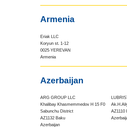
Armenia
Eriak LLC
Koryun st. 1-12
0025 YEREVAN
Armenia
Azerbaijan
ARG GROUP LLC
LUBRI
Khalibay Khasmemmedov H 15 F0
Ak.H.Ali
Sabunchu District
AZ1110
AZ1132 Baku
Azerbaij
Azerbaijan