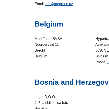
Email
info@arggroup.az
Belgium
Mari-Team BVBA
Hypertra
Noorderveld 11
Avekapel
Brecht
8630 V
Belgium
Belgium
Phone
+
Bosnia and Herzegov
Lager D.O.O.
Južna obilaznica b.b.
Posušje