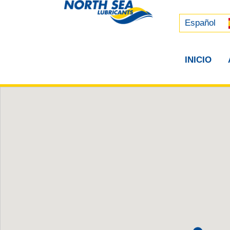
Русский
中文 (中国)
Español
INICIO