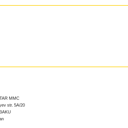
STAR MMC
yev str. 5A/20
 BAKU
an