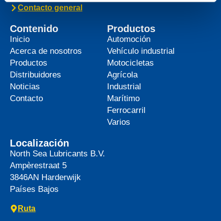
Contacto general
Contenido
Productos
Inicio
Automoción
Acerca de nosotros
Vehículo industrial
Productos
Motocicletas
Distribuidores
Agrícola
Noticias
Industrial
Contacto
Marítimo
Ferrocarril
Varios
Localización
North Sea Lubricants B.V.
Ampèrestraat 5
3846AN
Harderwijk
Países Bajos
Ruta