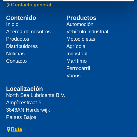
Contacto general
Contenido
Productos
Inicio
Automoción
Acerca de nosotros
Vehículo industrial
Productos
Motocicletas
Distribuidores
Agrícola
Noticias
Industrial
Contacto
Marítimo
Ferrocarril
Varios
Localización
North Sea Lubricants B.V.
Ampèrestraat 5
3846AN
Harderwijk
Países Bajos
Ruta