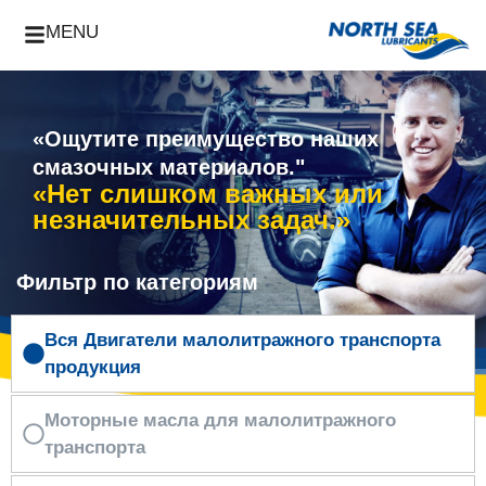
MENU
«Ощутите преимущество наших
смазочных материалов."
«Нет слишком важных или
незначительных задач.»
Фильтр по категориям
Вся Двигатели малолитражного транспорта
продукция
Моторные масла для малолитражного
транспорта