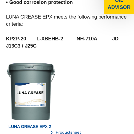
OIL
• Good corrosion protection
ADVISOR
LUNA GREASE EPX meets the following performance
criteria:
KP2P-20 L-XBEHB-2 NH-710A JD
J13C3 / J25C
LUNA GREASE EPX 2
Productsheet