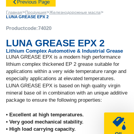
Previous Page
>
>
>
Главная
Продукция
Железнодорожные масла
LUNA GREASE EPX 2
Productcode:
74020
LUNA GREASE EPX 2
Lithium Complex Automotive & Industrial Grease
LUNA GREASE EPX is a modern high performance
lithium complex thickened EP 2 grease suitable for
applications within a very wide temperature range and
especially applications at elevated temperatures.
LUNA GREASE EPX is based on high quality virgin
mineral base oil in combination with an unique additive
package to ensure the following properties:
• Excellent at high temperatures.
• Very good mechanical stability.
• High load carrying capacity.