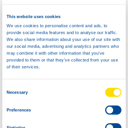
This website uses cookies
We use cookies to personalise content and ads, to
provide social media features and to analyse our traffic.
20L
We also share information about your use of our site with
74150
our social media, advertising and analytics partners who
TURBINE POWER
may combine it with other information that you’ve
32
provided to them or that they’ve collected from your use
60L
of their services.
74150
TURBINE POWER
Consent
32
Necessary
Selection
Preferences
Statistics