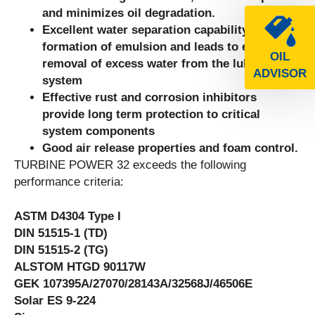
and minimizes oil degradation.
Excellent water separation capability resists
formation of emulsion and leads to easy
OIL
removal of excess water from the lubrication
ADVISOR
system
Effective rust and corrosion inhibitors
provide long term protection to critical
system components
Good air release properties and foam control.
TURBINE POWER 32 exceeds the following
performance criteria:
ASTM D4304 Type I
DIN 51515-1 (TD)
DIN 51515-2 (TG)
ALSTOM HTGD 90117W
GEK 107395A/27070/28143A/32568J/46506E
Solar ES 9-224