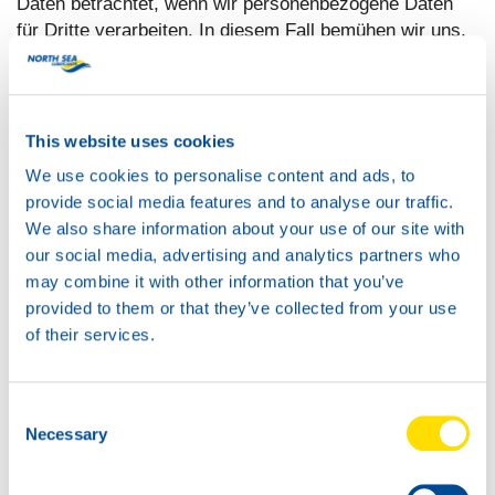
Daten betrachtet, wenn wir personenbezogene Daten
für Dritte verarbeiten. In diesem Fall bemühen wir uns,
die erforderlichen organisatorischen und technischen
Maßnahmen zu ergreifen, um die personenbezogenen
Daten vor unbeabsichtigter und unzulässiger
Zerstörung, unbeabsichtigtem Verlust sowie vor jeder
This website uses cookies
Änderung oder jedem Zugriff oder jedweder anderen
We use cookies to personalise content and ads, to
unberechtigten Datenverarbeitung zu schützen.
provide social media features and to analyse our traffic.
We also share information about your use of our site with
2.3.2. Wir als Datenverantwortlicher
our social media, advertising and analytics partners who
may combine it with other information that you’ve
Wir werden als Datenverantwortlicher betrachtet, wenn
provided to them or that they’ve collected from your use
wir selbst die Ziele und Mittel für die Verarbeitung
of their services.
personenbezogener Daten bestimmen. Artikel 2.3.3 bis
2.3.4 finden nur Anwendung, wenn wir als
Datenverantwortlicher auftreten.
Consent
Necessary
Selection
2.3.3. Welche Daten werden verarbeitet?