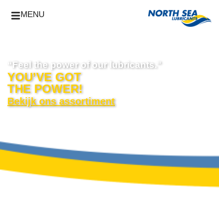
MENU
“Feel the power of our lubricants."
YOU’VE GOT
THE POWER!
Bekijk ons ​​assortiment