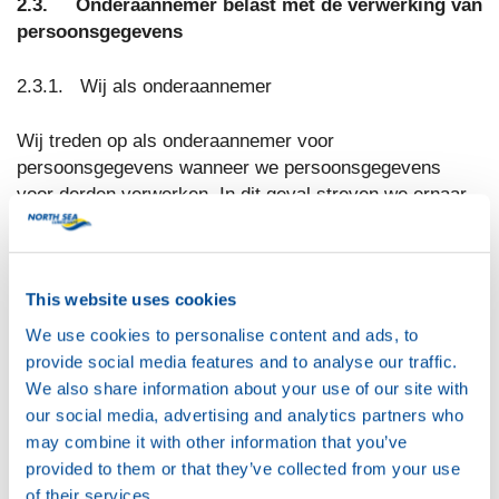
2.3. Onderaannemer belast met de verwerking van
persoonsgegevens
2.3.1. Wij als onderaannemer
Wij treden op als onderaannemer voor
persoonsgegevens wanneer we persoonsgegevens
voor derden verwerken. In dit geval streven we ernaar
de gepaste organisatorische en technische maatregelen
te nemen om persoonsgegevens te beschermen tegen
incidentele of onbedoelde vernietiging, incidenteel
This website uses cookies
verlies, wijziging, raadpleging of andere niet-toegestane
gegevensverwerking.
We use cookies to personalise content and ads, to
provide social media features and to analyse our traffic.
2.3.2. Wij als gegevensverantwoordelijke
We also share information about your use of our site with
our social media, advertising and analytics partners who
Wij treden op als gegevensverantwoordelijke wanneer
may combine it with other information that you’ve
we zelf de doeleinden en methodes voor de verwerking
provided to them or that they’ve collected from your use
van persoonsgegevens bepalen. Artikel 2.3.3 en 2.3.4
of their services.