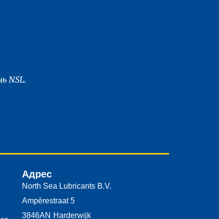
ь NSL.
Адрес
North Sea Lubricants B.V.
Ampèrestraat 5
3846AN
Harderwijk