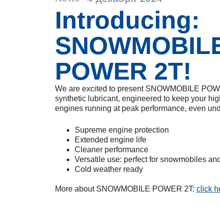
Introducing:
SNOWMOBIL
POWER 2T!
We are excited to present SNOWMOBILE POWER
synthetic lubricant, engineered to keep your hi
engines running at peak performance, even unde
Supreme engine protection
Extended engine life
Cleaner performance
Versatile use: perfect for snowmobiles an
Cold weather ready
More about SNOWMOBILE POWER 2T:
click h