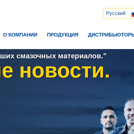
Русский
中文 (中国)
Русский
О КОМПАНИИ
ПРОДУКЦИЯ
ДИСТРИБЬЮТОР
ших смазочных материалов."
е новости.