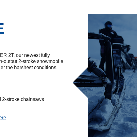
E
 2T, our newest fully
gh-output 2-stroke snowmobile
r the harshest conditions.
d 2-stroke chainsaws
ere