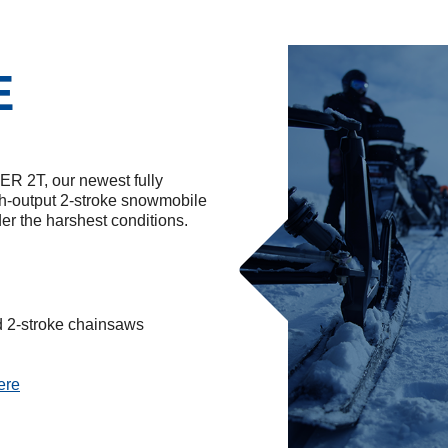
E
 2T, our newest fully
gh-output 2-stroke snowmobile
r the harshest conditions.
d 2-stroke chainsaws
ere