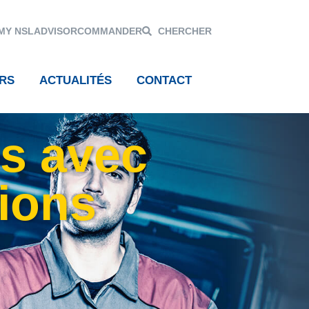
MY NSL
ADVISOR
COMMANDER
CHERCHER
RS
ACTUALITÉS
CONTACT
ls avec
tions