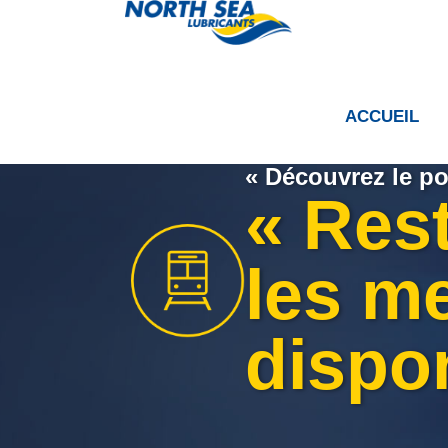
ACCUEIL
« Découvrez le po
« Rest
les me
dispo