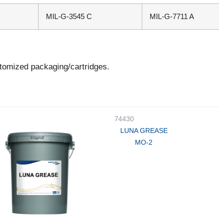
MIL-G-3545 C
MIL-G-7711 A
stomized packaging/cartridges.
74430
LUNA GREASE
MO-2