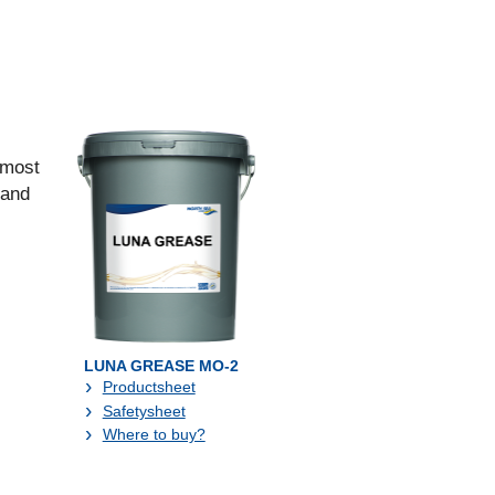
 most
 and
LUNA GREASE MO-2
Productsheet
Safetysheet
Where to buy?