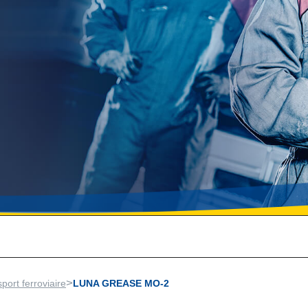
>
port ferroviaire
LUNA GREASE MO-2