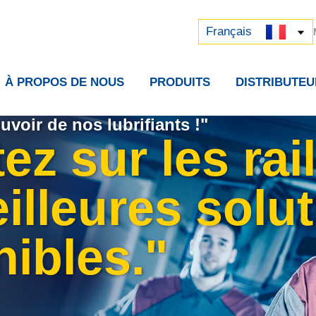
Русский
中文 (中国)
Français
À PROPOS DE NOUS
PRODUITS
DISTRIBUTEU
uvoir de nos lubrifiants !"
ez sur les rai
illeures solu
nibles."