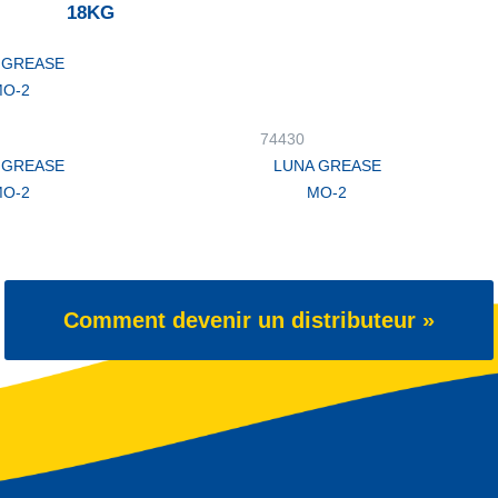
18KG
 GREASE
O-2
74430
 GREASE
LUNA GREASE
O-2
MO-2
Comment devenir un distributeur »