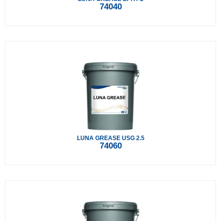
74040
LUNA GREASE USG 2.5
74060