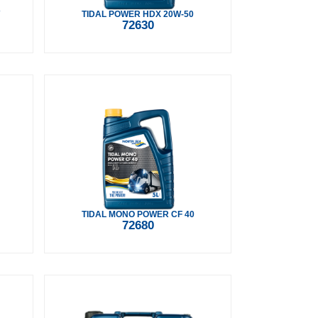
W
TIDAL POWER HDX 20W-50
72630
TIDAL MONO POWER CF 40
72680