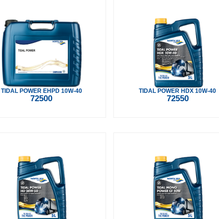
API: CG-4
Viscosity: 25W-60
API: CI-4
API: CK-4
TIDAL POWER EHPD 10W-40
TIDAL POWER HDX 10W-40
72500
72550
API: SG/CF
API: SJ
API: SL