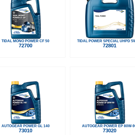
TIDAL MONO POWER CF 50
TIDAL POWER SPECIAL UHPD 5
72700
72801
AUTOGEAR POWER GL 140
AUTOGEAR POWER EP 80W-9
73010
73020