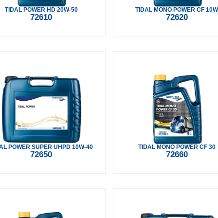
TIDAL POWER HD 20W-50
TIDAL MONO POWER CF 10
72610
72620
API: SN
API: SQ
DAL POWER SUPER UHPD 10W-40
TIDAL MONO POWER CF 30
72650
72660