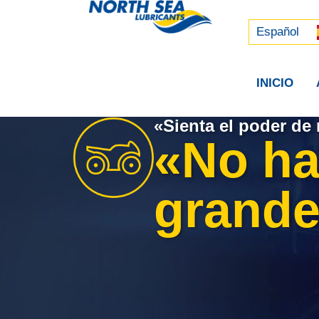
Русский
中文 (中国)
Español
INICIO
«Sienta el poder de 
«No ha
grande