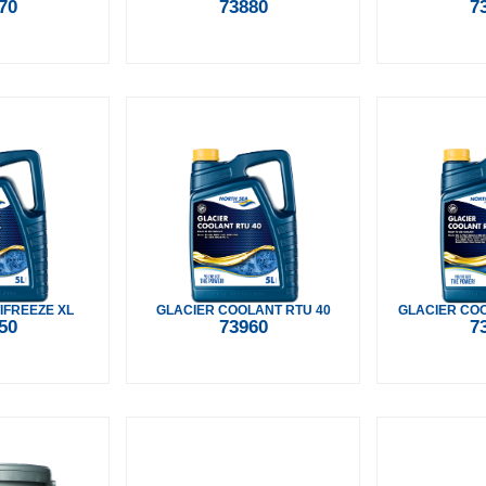
70
73880
7
IFREEZE XL
GLACIER COOLANT RTU 40
GLACIER COO
50
73960
7