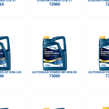
ER OTB 4T
STREAM POWER OTB 2T
STREAM POWER
10
72960
7
R EP 85W-140
AUTOGEAR POWER MP 80W-90
AUTOGEAR PO
40
73060
7