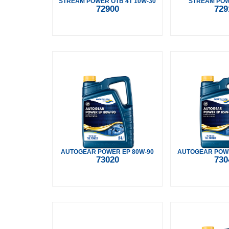
STREAM POWER OTB 4T 10W-30
STREAM POW
72900
729
AUTOGEAR POWER EP 80W-90
AUTOGEAR POWE
73020
730