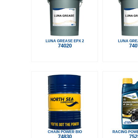
LUNA GREASE EPX 2
LUNA GRE
74020
740
CHAIN POWER BIO
RACING POWE
74830
752