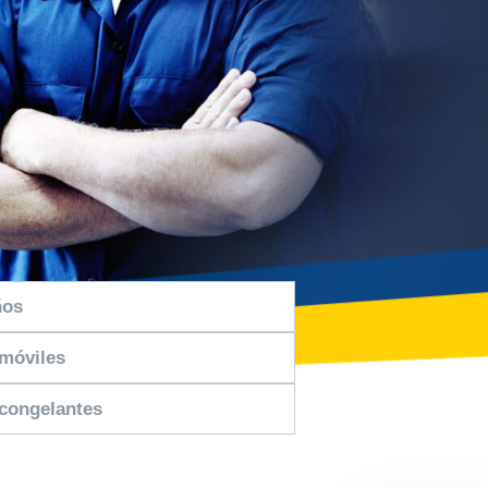
ños
omóviles
icongelantes