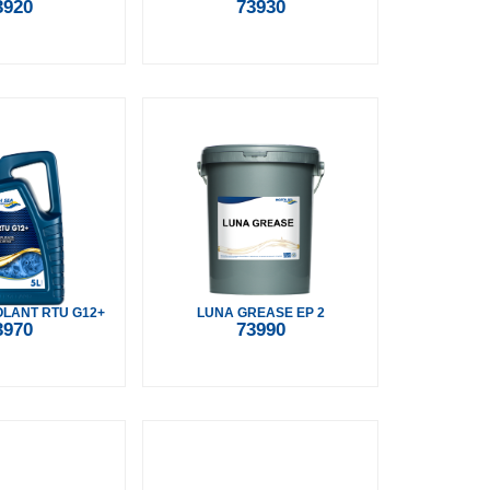
3920
73930
LANT RTU G12+
LUNA GREASE EP 2
3970
73990