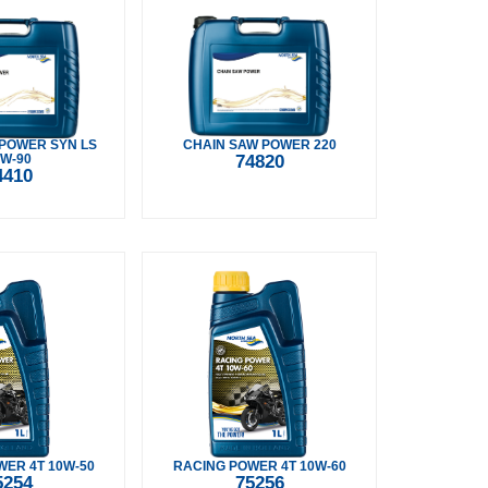
POWER SYN LS
CHAIN SAW POWER 220
W-90
74820
4410
ER 4T 10W-50
RACING POWER 4T 10W-60
5254
75256