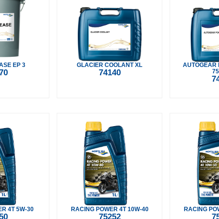
ASE EP 3
GLACIER COOLANT XL
AUTOGEAR 
70
74140
75
7
R 4T 5W-30
RACING POWER 4T 10W-40
RACING POW
50
75252
7