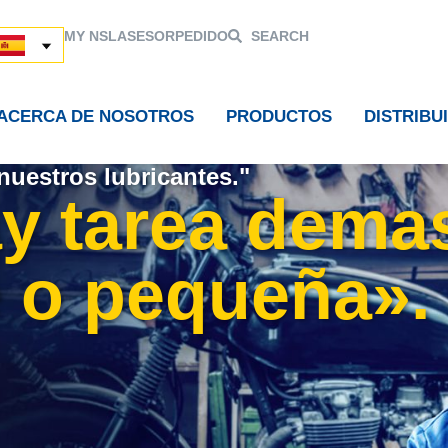
MY NSL
ASESOR
PEDIDO
SEARCH
ACERCA DE NOSOTROS
PRODUCTOS
DISTRIBU
nuestros lubricantes."
y tarea dema
 o pequeña».