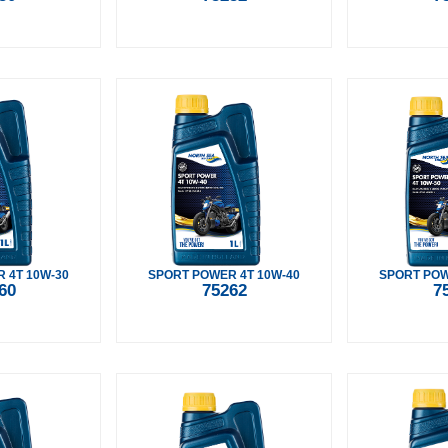
 4T 10W-30
SPORT POWER 4T 10W-40
SPORT POW
60
75262
7