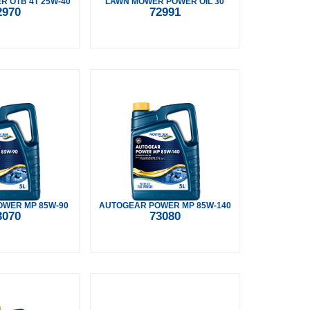
 OTB 4T 25W-40
LAWN MOWER POWER OIL 30
2970
72991
WER MP 85W-90
AUTOGEAR POWER MP 85W-140
3070
73080